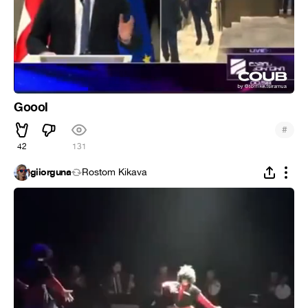
Goool
#
42
131
giiorguna
Rostom Kikava