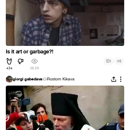
Is it art or garbage?!
#
1
5
434
38.2K
giorgi gabedava
Rostom Kikava