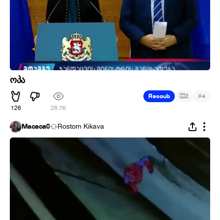
ოპა
#
Recoub
2
4
126
26.7K
Macaca0
Rostom Kikava