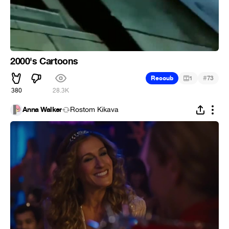
2000's Cartoons
#
Recoub
1
73
380
28.3K
Anna Walker
Rostom Kikava