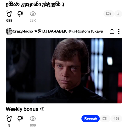
ემზარ კვიციანი უსტვენს :)
#
1
688
23K
CrazyRadio ⚜️💯 DJ BARABEK 🤛
Rostom Kikava
Weekly bonus
🤙
#
Recoub
1
31
9
809