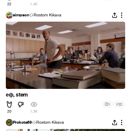
22
1.4K
simpson
Rostom Kikava
еф, stem
#
1
22
20
1.3K
Prokota69
Rostom Kikava