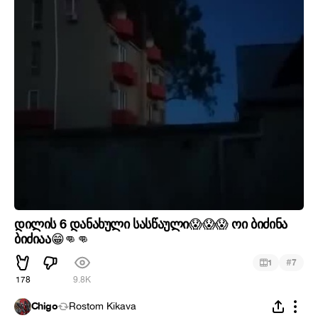
დილის 6 დანახული სასწაული
ოი ბიძინა
😱
😱
😱
ბიძიაა
😁
👊
👊
#
1
7
178
9.8K
Chigo
Rostom Kikava