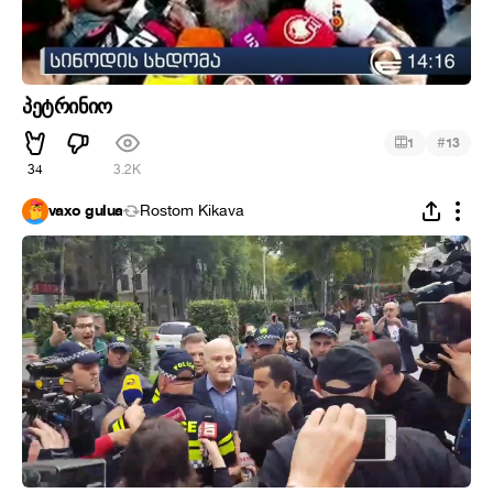
პეტრინიო
#
1
13
34
3.2K
vaxo gulua
Rostom Kikava