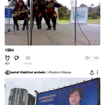
1994
#
1
8
831
76.4K
kartuli khalkhuri ambebi
Rostom Kikava