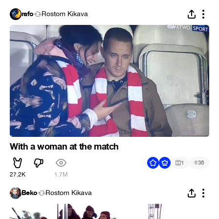
rafo
Rostom Kikava
With a woman at the match
#
1
36
27.2K
1.7M
Beko
Rostom Kikava