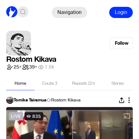
Navigation
Login
Follow
Rostom Kikava
25
•
39
•
1.5k
Home
Coubs
3
Reposts
224
Stories
Tornike Tsiramua
Rostom Kikava