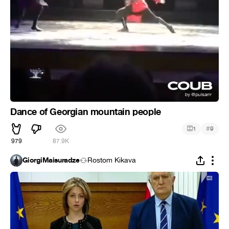
Dance of Georgian mountain people
#
1
9
979
87.9K
GiorgiMaisuradze
Rostom Kikava