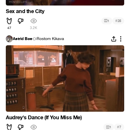
Sex and the City
#
1
25
47
3.2K
Astrid Bøe
Rostom Kikava
Audrey's Dance (If You Miss Me)
#
1
7