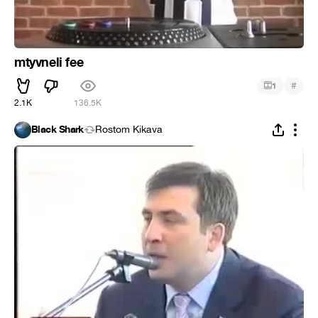
mtyvneli fee
#
1
2.1K
136.5K
Black Shark
Rostom Kikava