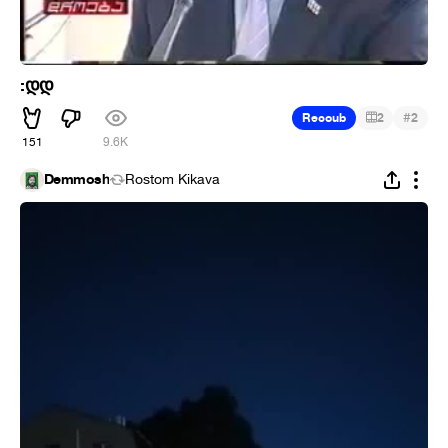
:დდ
#
Recoub
2
2
151
9.6K
Demmosh
Rostom Kikava