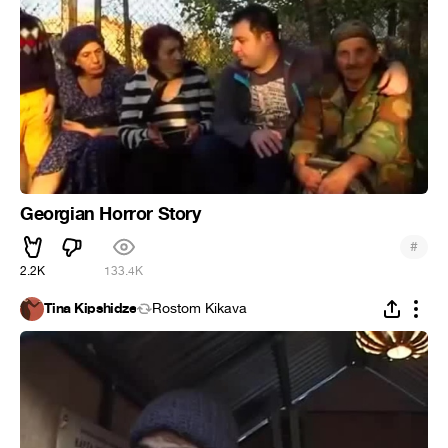
Georgian Horror Story
#
2.2K
133.4K
Tina Kipshidze
Rostom Kikava