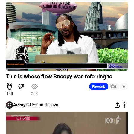
This is whose flow Snoopy was referring to
#
Recoub
2
146
7.4K
Atamy
Rostom Kikava