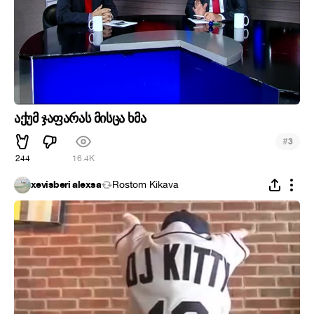
აქუმ ჯაფარას მისცა ხმა
#
3
244
16.4K
xevisberi alexsa
Rostom Kikava