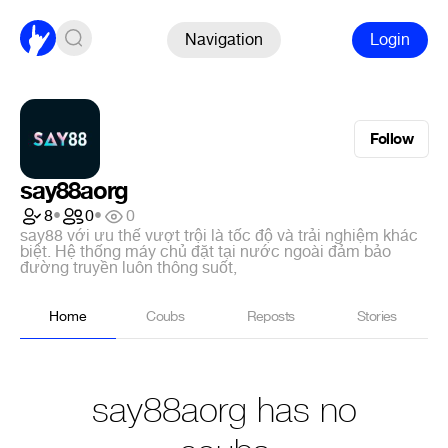
Navigation
Login
Follow
say88aorg
8
•
0
•
0
say88 với ưu thế vượt trội là tốc độ và trải nghiệm khác
biệt. Hệ thống máy chủ đặt tại nước ngoài đảm bảo
đường truyền luôn thông suốt,
Home
Coubs
Reposts
Stories
say88aorg has no