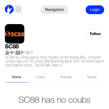
Navigation
Login
Follow
SC88
8
•
0
•
0
SC88 là cổng game trực tuyến uy tín hàng đầu, chuyên
cung cấp các trò chơi đổi thưởng kịch tính và minh bạch
cho người chơi. Tại SC88, bạn s
Home
Coubs
Reposts
Stories
SC88 has no coubs