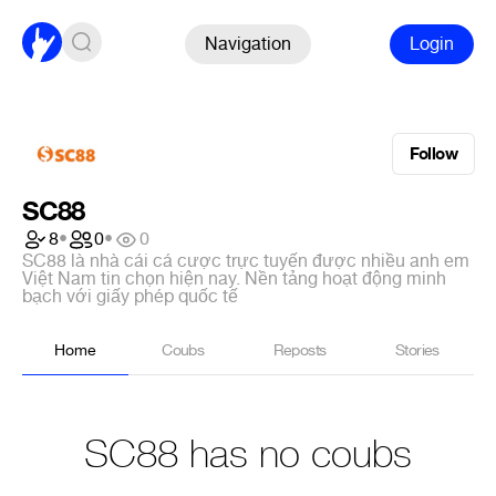
Navigation
Login
Follow
SC88
8
•
0
•
0
SC88 là nhà cái cá cược trực tuyến được nhiều anh em
Việt Nam tin chọn hiện nay. Nền tảng hoạt động minh
bạch với giấy phép quốc tế
Home
Coubs
Reposts
Stories
SC88 has no coubs