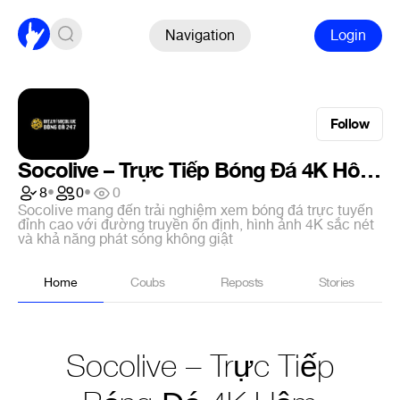
Navigation
Login
Follow
Socolive – Trực Tiếp Bóng Đá 4K Hôm Nay Không Giật Lag #1 VN
8
•
0
•
0
Socolive mang đến trải nghiệm xem bóng đá trực tuyến
đỉnh cao với đường truyền ổn định, hình ảnh 4K sắc nét
và khả năng phát sóng không giật
Home
Coubs
Reposts
Stories
Socolive – Trực Tiếp