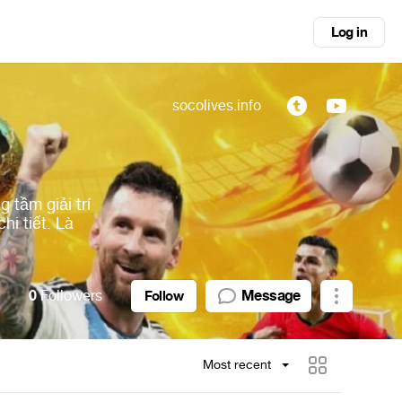
Log in
socolives.info
 tầm giải trí
hi tiết. Là
0
Followers
Message
Follow
Most recent