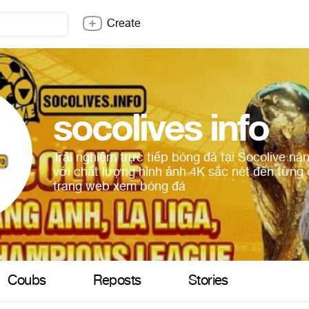
Create
socolives info
Trải nghiệm trực tiếp bóng đá tại Socolive nâng
với chất lượng hình ảnh 4K sắc nét đến từng c
trang web xem bóng đá
Coubs
Reposts
Stories