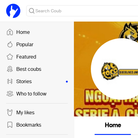
Home
Popular
Featured
Best coubs
Stories
Who to follow
My likes
Home
Bookmarks