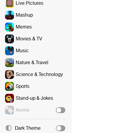
Live Pictures
Mashup
Memes
Movies & TV
Music
Nature & Travel
Science & Technology
Sports
Stand-up & Jokes
Anime
Dark Theme