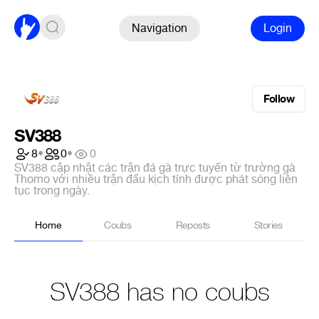
Navigation
Login
Follow
SV388
8
•
0
•
0
SV388 cập nhật các trận đá gà trực tuyến từ trường gà
Thomo với nhiều trận đấu kịch tính được phát sóng liên
tục trong ngày.
Home
Coubs
Reposts
Stories
SV388 has no coubs