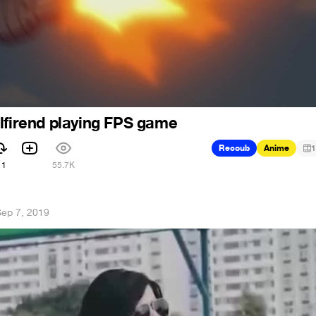
lfirend playing FPS game
Recoub
Anime
1
11
55.7K
ep 7, 2019