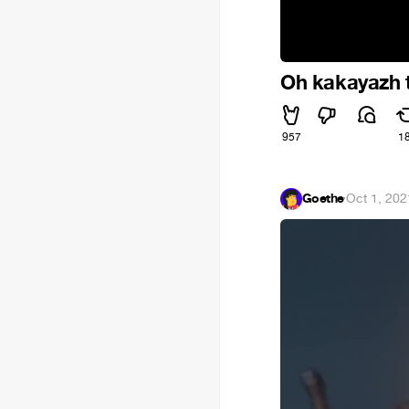
Oh kakayazh th
957
1
Goethe
·
Oct 1, 202