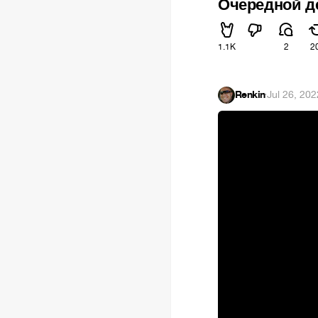
Очередной ден
1.1K
2
2
Renkin
·
Jul 26, 202