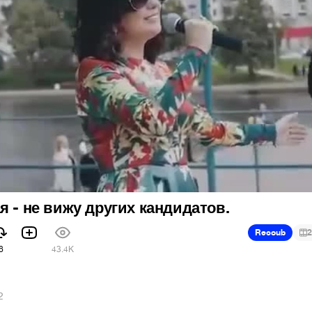
я - не вижу других кандидатов.
Recoub
2
6
43.4K
2