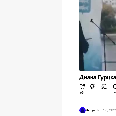
Диана Гурцка
594
7
Kotya
·
Jan 17, 202