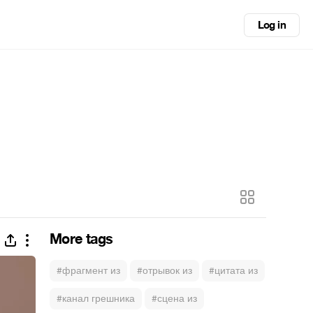
Log in
More tags
#фрагмент из
#отрывок из
#цитата из
#канал грешника
#сцена из