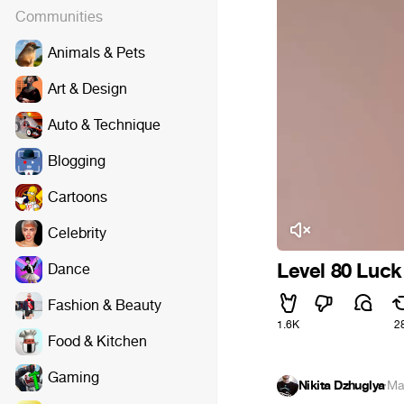
Communities
Animals & Pets
Art & Design
Auto & Technique
Blogging
Cartoons
Celebrity
Level 80 Luck
Dance
Fashion & Beauty
1.6K
2
Food & Kitchen
Gaming
Nikita Dzhuglya
·
Ma