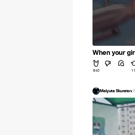
When your gir
640
1
Malyuta Skuratov
·
S