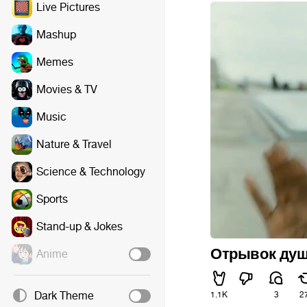
Live Pictures
Mashup
Memes
Movies & TV
Music
Nature & Travel
Science & Technology
Sports
Stand-up & Jokes
Отрывок ду
Anime
Dark Theme
1.1K
3
2