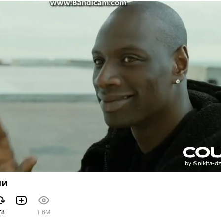
ши
78
1.6M