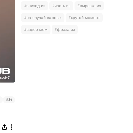
#эпизод из
#часть из
#вырезка из
#на случай важных
#крутой момент
#видео мем
#фраза из
#
34