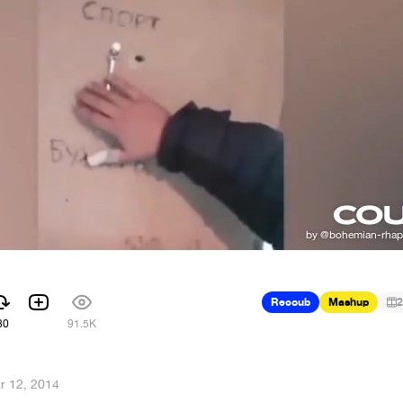
Recoub
Mashup
2
80
91.5K
r 12, 2014