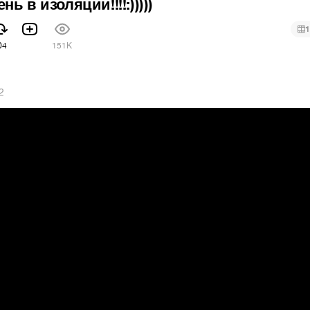
ь в изоляции!!!!:)))))
1
04
151K
2