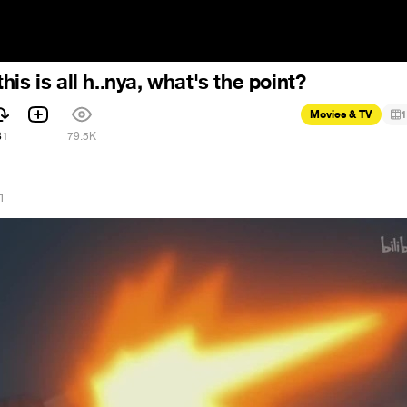
is is all h..nya, what's the point?
Movies & TV
1
81
79.5K
1