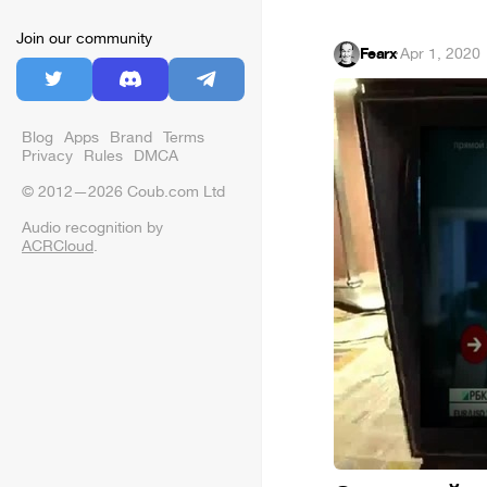
Join our community
Fearx
·
Apr 1, 2020
Blog
Apps
Brand
Terms
Privacy
Rules
DMCA
© 2012—2026 Coub.com Ltd
Audio recognition by
ACRCloud
.