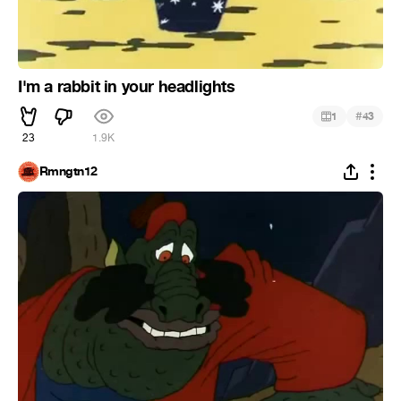
I'm a rabbit in your headlights
#
1
43
23
1.9K
Rmngtn12