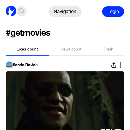
Navigation
Login
#getmovies
Likes count
Views count
Fresh
Sende Rovich