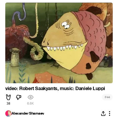
video: Robert Saakyants, music: Daniele Luppi
#
44
38
6.6K
Alexander Shamaev