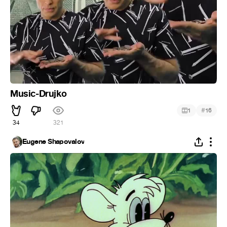
Music-Drujko
#
1
16
34
321
Eugene Shapovalov