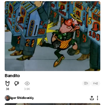
Bandito
#
1
42
38
3.9K
Igor Shidlovskiy