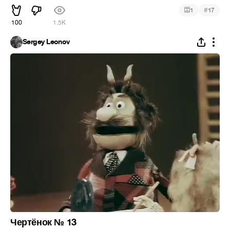
#
1
17
100
1.5K
Sergey Leonov
Чертёнок № 13