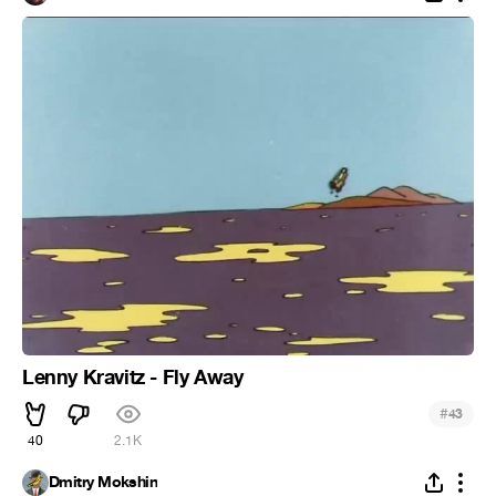
Lenny Kravitz - Fly Away
#
43
40
2.1K
Dmitry Mokshin