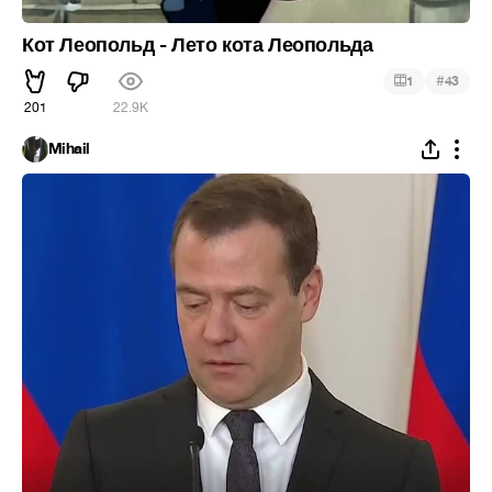
Кот Леопольд - Лето кота Леопольда
#
1
43
201
22.9K
Mihail