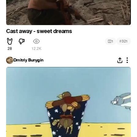
Cast away - sweet dreams
#
1
321
28
12.2K
Dmitriy Bunygin