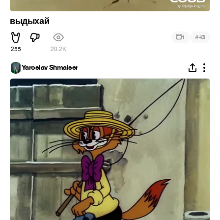
выдыхай
#
1
43
255
20.2K
Yaroslav Shmaiser