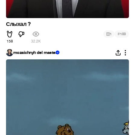
Слыхал ?
#
1
100
158
32.2K
mozaichnyh del master