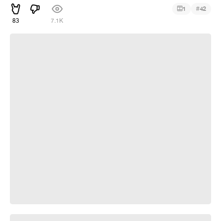
#
1
42
83
7.1K
Финансовое благополучие.
Ух ты, говорящая рыба! — Какой заяц??!!