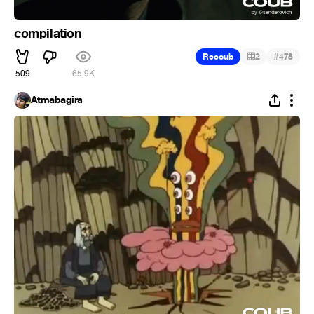
compilation
#
Recoub
2
478
509
65.9K
Atmabagira