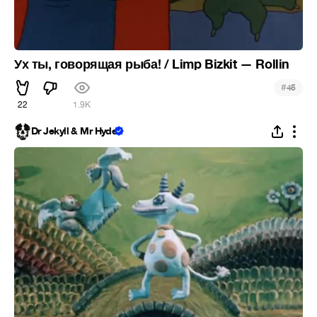
Ух ты, говорящая рыба! / Limp Bizkit — Rollin
#
45
22
1.9K
Dr Jekyll & Mr Hyde