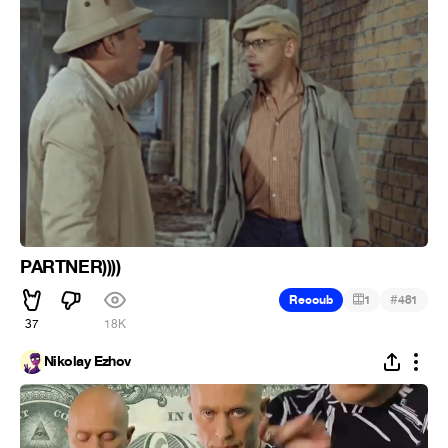
PARTNER))))
#
Recoub
1
481
37
18K
Nikolay Ezhov