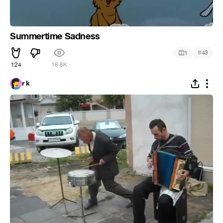
Summertime Sadness
#
1
43
124
18.6K
r k