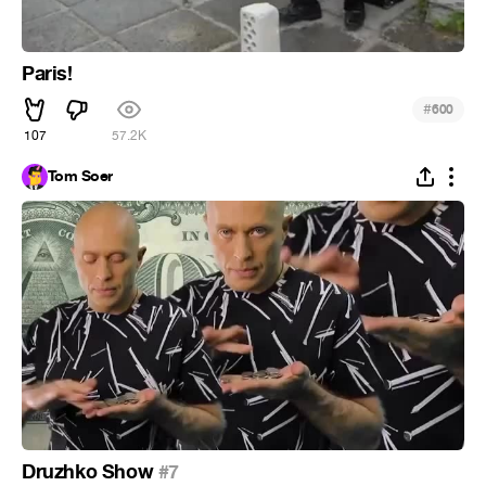
Paris!
#
600
107
57.2K
Tom Soer
Druzhko Show
#7