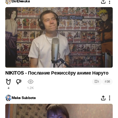
DotDesuka
NIKITOS - Послание Режиссёру аниме Наруто
#
1
36
4
1.2K
Maks Subbota