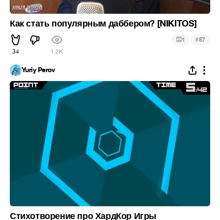
Как стать популярным даббером? [NIKITOS]
#
1
57
34
1.2K
Yuriy Perov
Стихотворение про ХардКор Игры