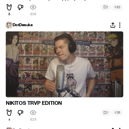
#
1
53
8
858
DotDesuka
NIKITOS TRVP EDITION
#
1
36
4
829