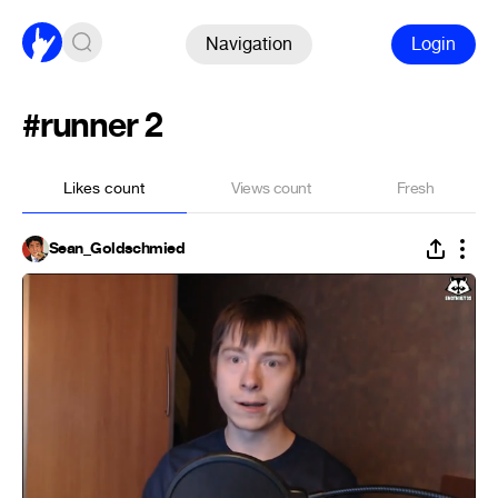
Navigation
Login
#runner 2
Likes count
Views count
Fresh
Sean_Goldschmied