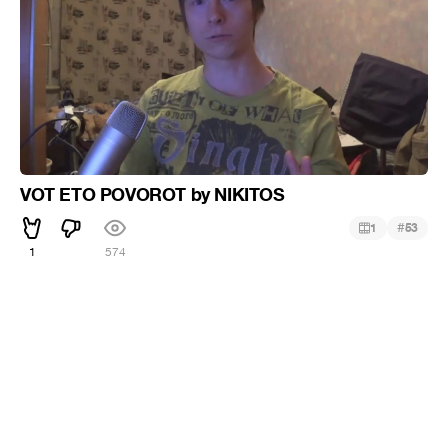
VOT ETO POVOROT by NIKITOS
#
1
53
1
574