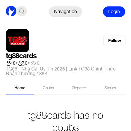
Navigation
Login
Follow
tg88cards
8
•
0
•
0
TG88 - Nhà Cái Uy Tín 2026 | Link TG88 Chính Thức
Nhận Thưởng 188K
Home
Coubs
Reposts
Stories
tg88cards has no
coubs