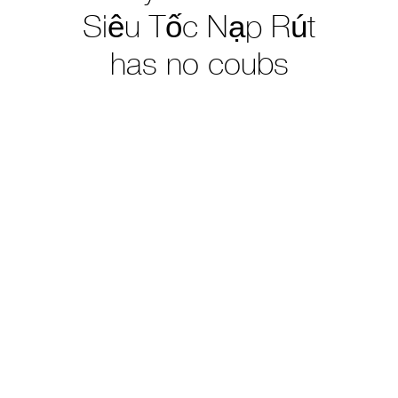
Siêu Tốc Nạp Rút
has no coubs