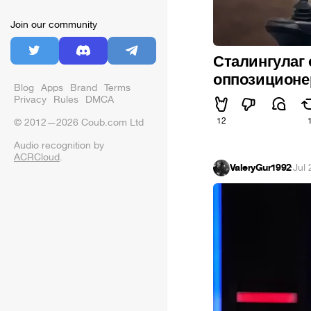
Join our community
Сталингулаг 
оппозиционе
Blog
Apps
Brand
Terms
Privacy
Rules
DMCA
12
© 2012—2026 Coub.com Ltd
Audio recognition by
ACRCloud
.
ValeryGur1992
·
Jul