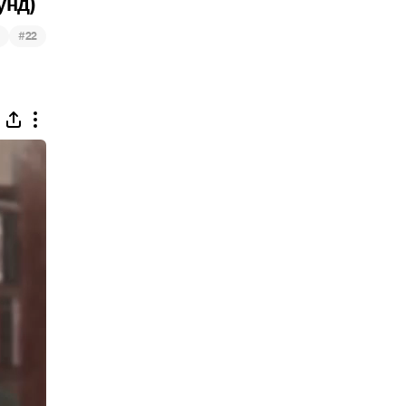
унд)
#
22