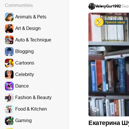
Communities
ValeryGur1992
·
Sep
Animals & Pets
Art & Design
Auto & Technique
Blogging
Cartoons
Celebrity
Dance
Fashion & Beauty
Food & Kitchen
Gaming
Екатерина Шу