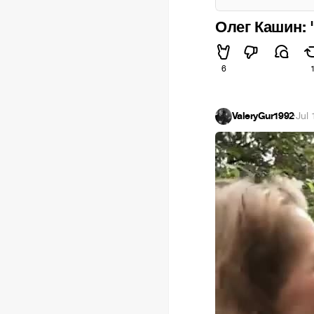
Олег Кашин: 
6
ValeryGur1992
·
Jul