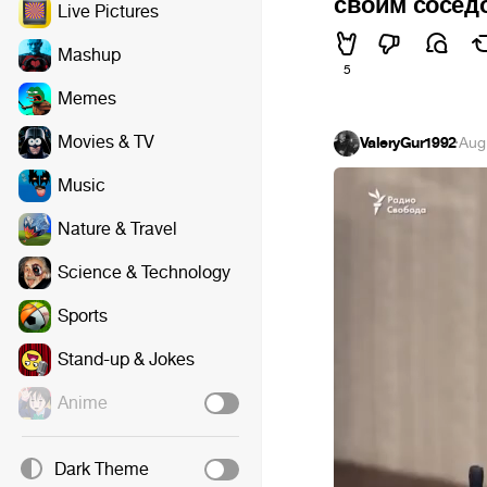
своим соседо
Live Pictures
Mashup
5
Memes
Movies & TV
ValeryGur1992
·
Aug
Music
Nature & Travel
Science & Technology
Sports
Stand-up & Jokes
Anime
Dark Theme