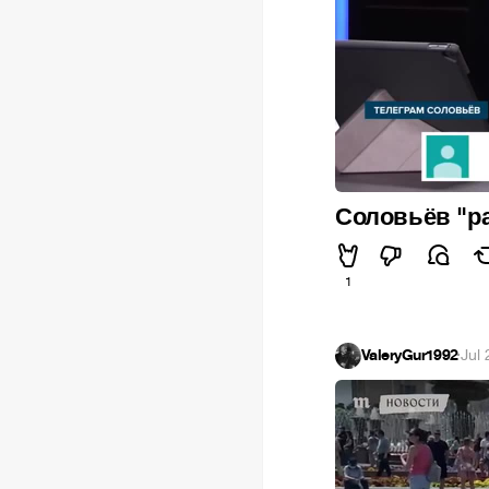
Соловьёв "р
1
ValeryGur1992
·
Jul