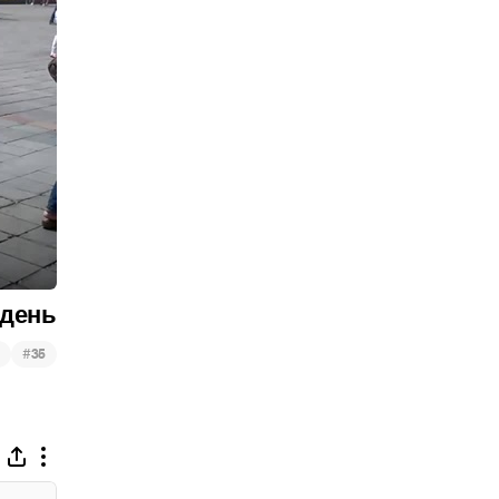
 день
#
35