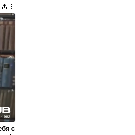
ебя с