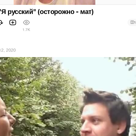
"Я русский" (осторожно - мат)
1
1
1.7K
 12, 2020