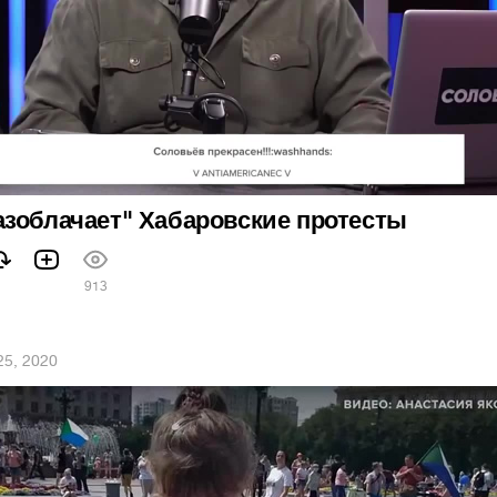
азоблачает" Хабаровские протесты
913
 25, 2020