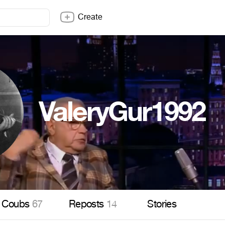
Create
ValeryGur1992
Coubs
67
Reposts
14
Stories