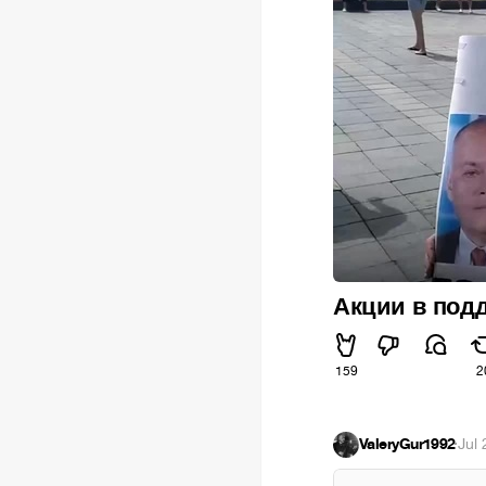
Акции в подд
159
2
ValeryGur1992
·
Jul