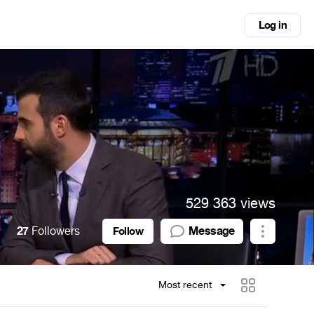
Log in
529 363 views
27
Followers
Message
Follow
Most recent