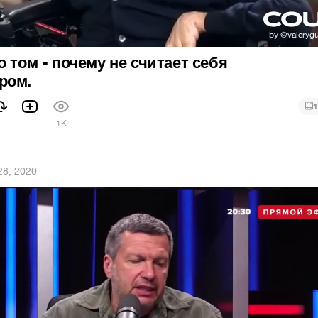
о том - почему не считает себя
ром.
1
1
1K
 28, 2020