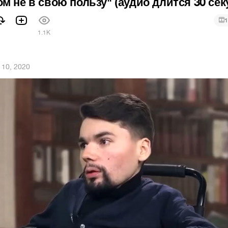
м не в свою пользу" (аудио длится 30 сек
1
1.1K
 10, 2020