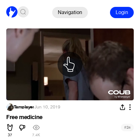
Navigation
Login
Tamplayer
·
Jun 10, 2019
Free medicine
#
24
37
7.4K