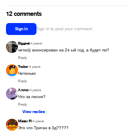
12 comments
Sign in
Sign in to post your comment
Biggest
4 years
•
четко)) анонсирован на 24 ый год, а будет ли?
Reply
Traitor
4 years
•
Четенько
Reply
Алина
4 years
•
Что за песня?
Reply
View replies
Mister Pi
4 years
•
Это что Триган в 3д????? 