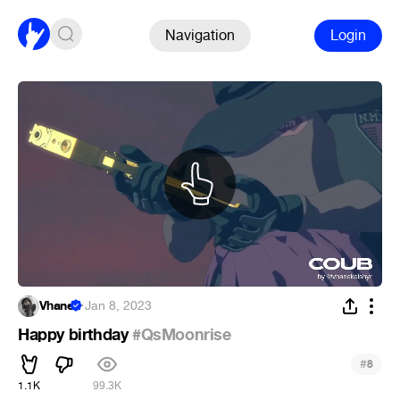
Navigation
Login
Vhane
·
Jan 8, 2023
Happy birthday
#QsMoonrise
#
8
1.1K
99.3K