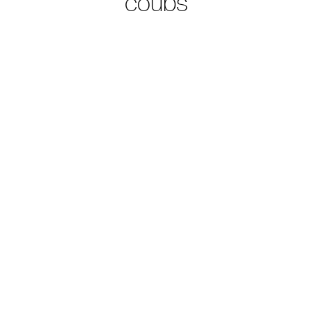
coubs