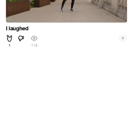
I laughed
#
1
118