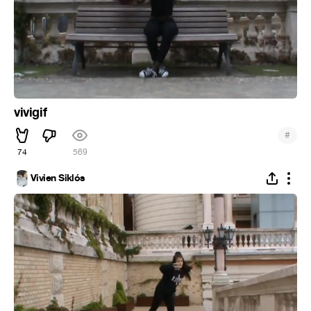
vivigif
#
74
569
Vivien Siklós