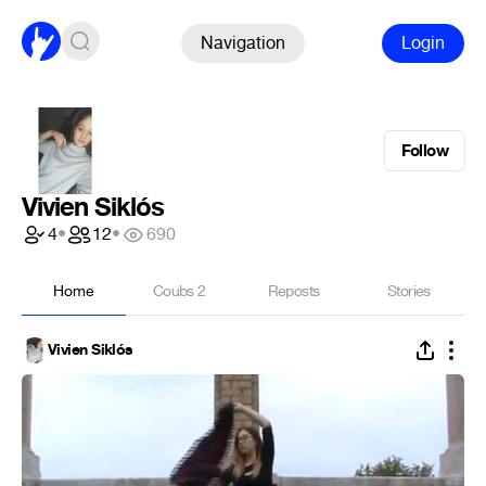
Navigation
Login
Follow
Vivien Siklós
4
•
12
•
690
Home
Coubs
2
Reposts
Stories
Vivien Siklós