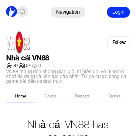
Navigation
Login
Follow
Nhà cái VN88
8
•
0
•
0
VN88 mang đến không gian giải trí hiện đại với kho trò
chơi đa dạng và liên tục cập nhật. Từ cá cược bóng đá,
game bài đến casino trực.
Home
Coubs
Reposts
Stories
Nhà cái VN88 has