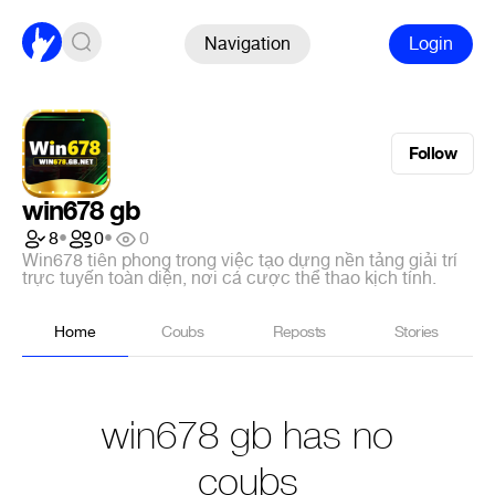
Navigation
Login
Follow
win678 gb
8
•
0
•
0
Win678 tiên phong trong việc tạo dựng nền tảng giải trí
trực tuyến toàn diện, nơi cá cược thể thao kịch tính.
Home
Coubs
Reposts
Stories
win678 gb has no
coubs