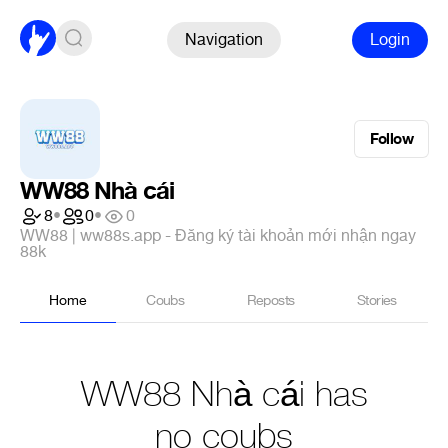
Navigation
Login
Follow
WW88 Nhà cái
8
•
0
•
0
WW88 | ww88s.app - Đăng ký tài khoản mới nhận ngay
88k
Home
Coubs
Reposts
Stories
WW88 Nhà cái has
no coubs