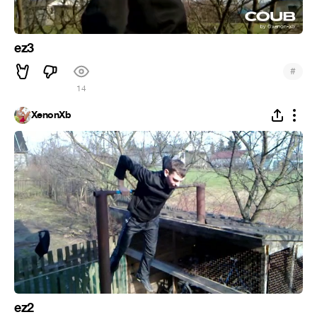
ez3
#
14
XenonXb
ez2