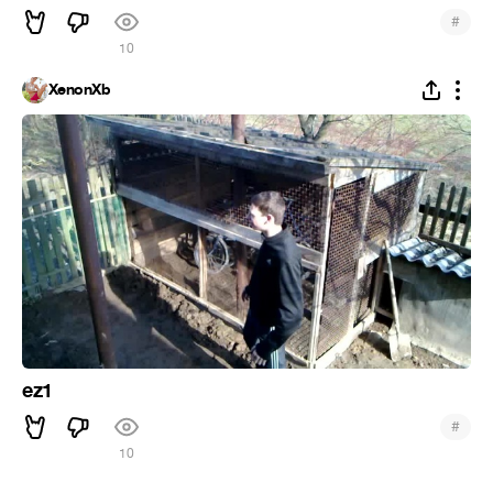
#
10
XenonXb
ez1
#
10