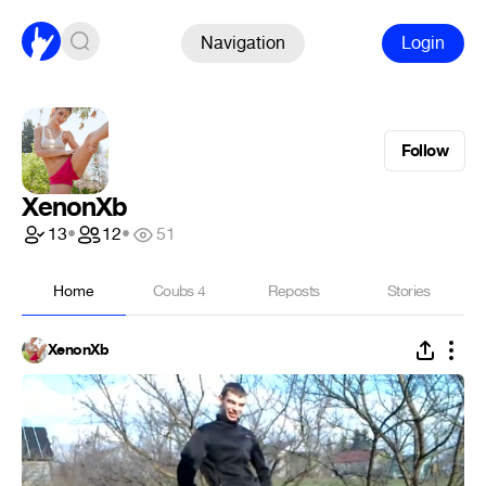
Navigation
Login
Follow
XenonXb
13
•
12
•
51
Home
Coubs
4
Reposts
Stories
XenonXb