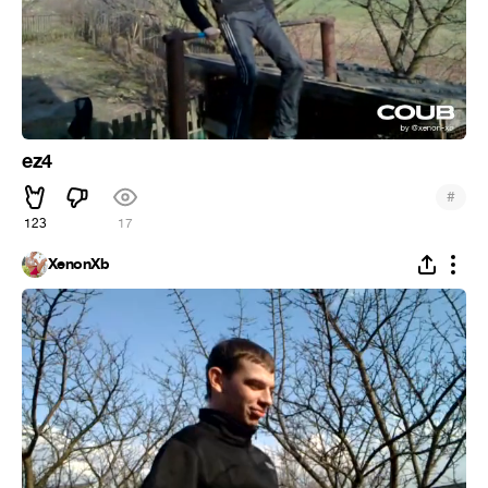
ez4
#
123
17
XenonXb