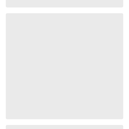
Bain Ligor ЛУНА-ЛУНА, ЦВЕТЫ-ЦВЕТЫ 🎸на гитаре
Bain Ligor – 2000 лет