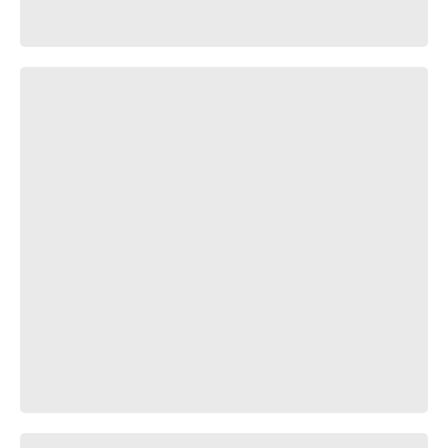
Bain Ligor – Гореть
Bain Ligor – Твои карие глаза (Ахра) Кавер