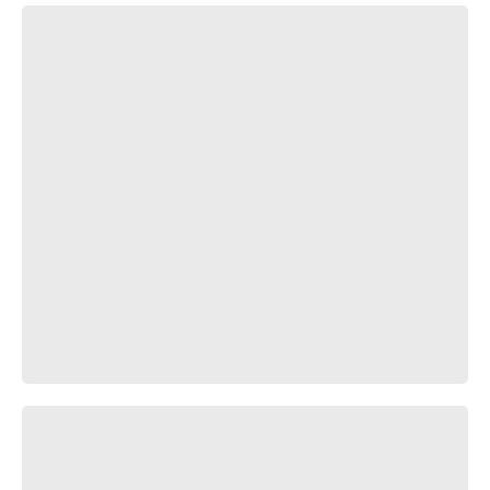
Bain Ligor – Обiйми
Bain Ligor – Лесник