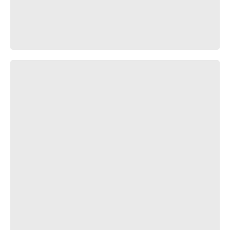
Bain Ligor – Половинка