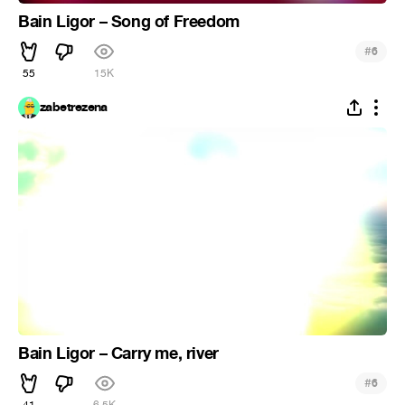
Bain Ligor – Song of Freedom
#
6
55
15K
zabetrezena
Bain Ligor – Carry me, river
#
6
41
6.5K