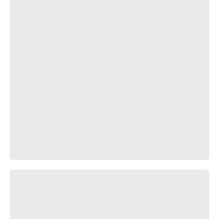
Bain Ligor – Снег идёт