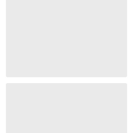
Bain Ligor – Перевал