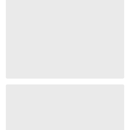
Bain Ligor – Прощальная