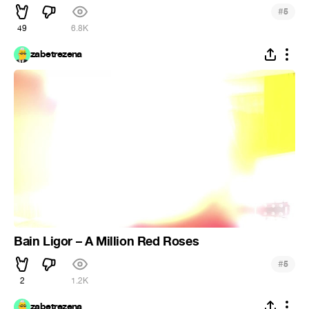
#
5
49
6.8K
zabetrezena
Bain Ligor – A Million Red Roses
#
5
2
1.2K
zabetrezena