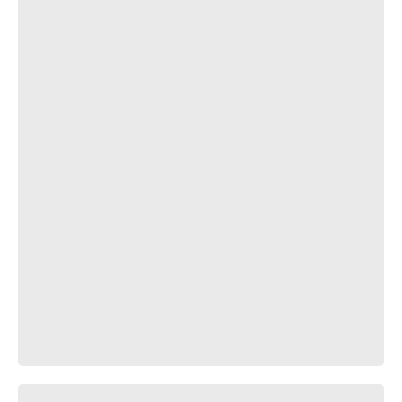
Bain Ligor – Восточная