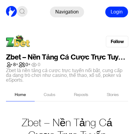
Navigation
Login
Follow
Zbet – Nền Tảng Cá Cược Trực Tuyến Hàng Đầu Châu Á
8
•
0
•
0
Zbet là nền tảng cá cược trực tuyến nổi bật, cung cấp
đa dạng trò chơi như casino, thể thao, xổ số, poker và
eSports.
Home
Coubs
Reposts
Stories
Zbet – Nền Tảng Cá