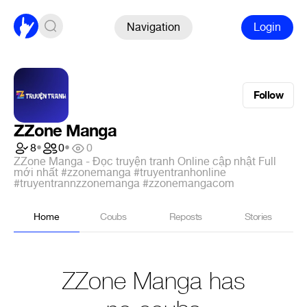
Navigation
Login
Follow
ZZone Manga
8
•
0
•
0
ZZone Manga - Đọc truyện tranh Online cập nhật Full
mới nhất #zzonemanga #truyentranhonline
#truyentrannzzonemanga #zzonemangacom
Home
Coubs
Reposts
Stories
ZZone Manga has