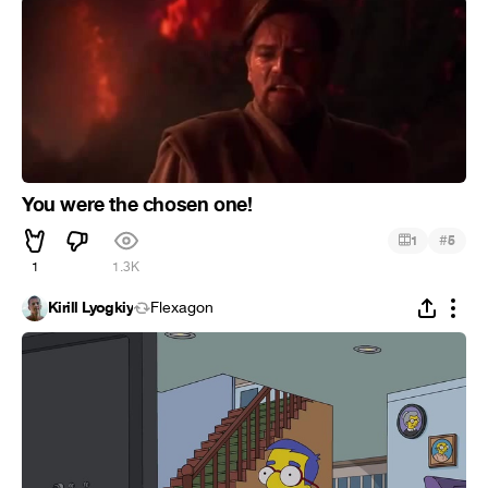
You were the chosen one!
#
1
5
1
1.3K
Kirill Lyogkiy
Flexagon