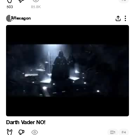
503
85.8K
Flexagon
Darth Vader NO!
#
1
4