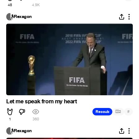
48
4.9K
Flexagon
Let me speak from my heart
#
Recoub
2
1
360
Flexagon