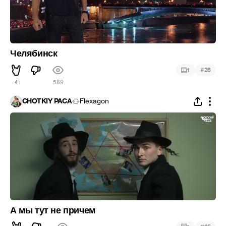
Челябинск
#
1
26
4
589
CHOTKIY PACA
Flexagon
А мы тут не причем