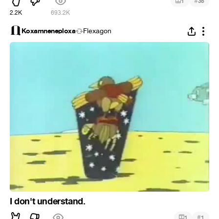
#
1
35
2.2K
693.2K
Koxamneneploxa
Flexagon
I don't understand.
#
1
1