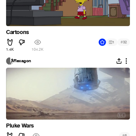
Cartoons
#
1
32
1.4K
104.2K
Flexagon
Pluke Wars
#
6