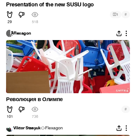
Presentation of the new SUSU logo
#
1
29
518
Flexagon
Революция в Олимпе
#
101
736
Viktor Stasyuk
Flexagon