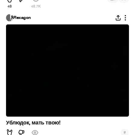
48
48.7K
Flexagon
Ублюдок, мать твою!
#