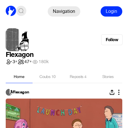
Navigation
Login
Follow
Flexagon
3
•
47
•
180k
Home
Coubs
10
Reposts
4
Stories
Flexagon