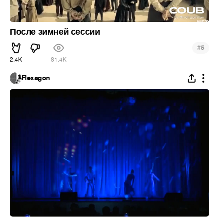
После зимней сессии
#
5
2.4K
81.4K
Flexagon