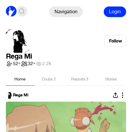
Navigation
Login
Follow
Rega Mi
52
•
32
•
2.2k
Home
Coubs
2
Reposts
3
Stories
Rega Mi