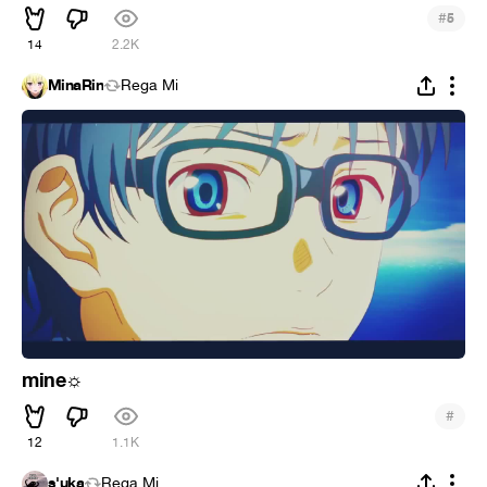
#
5
14
2.2K
MinaRin
Rega Mi
mine
☼
#
12
1.1K
s'uka
Rega Mi