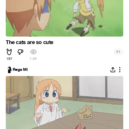
The cats are so cute
#
1
197
1.5K
Rega Mi