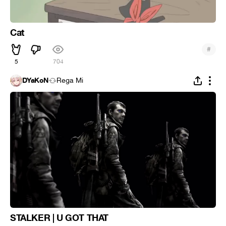
Cat
#
5
704
DYaKoN
Rega Mi
STALKER | U GOT THAT