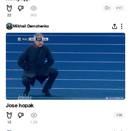
#
1
17
22
902
Mikhail Demchenko
Jose hopak
#
39
12
1.2K