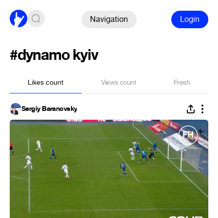
Navigation
Login
#dynamo kyiv
Likes count
Views count
Fresh
Sergiy Baranovsky