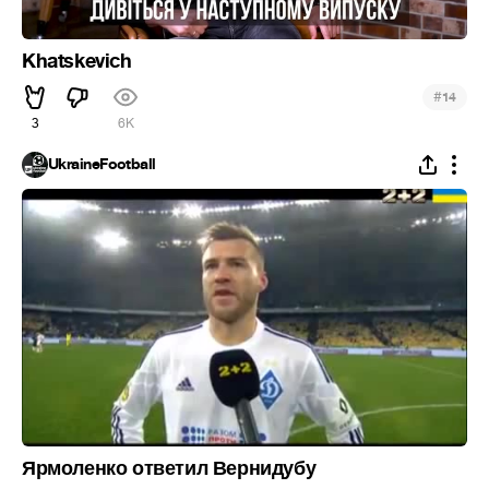
Khatskevich
#
14
3
6K
UkraineFootball
Ярмоленко ответил Вернидубу