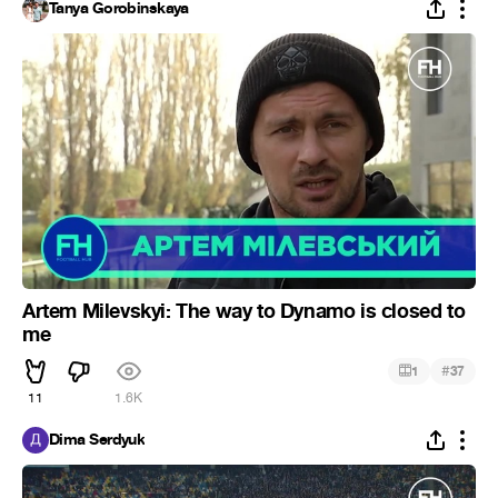
Tanya Gorobinskaya
Artem Milevskyi: The way to Dynamo is closed to
me
#
1
37
11
1.6K
Dima Serdyuk