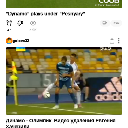
"Dynamo" plays under "Pesnyary"
#
1
49
47
5.9K
golova32
Динамо - Олимпик. Видео удаления Евгения
Хачериди