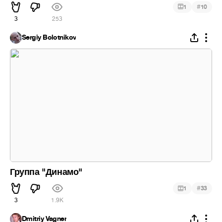
#
1
10
3
253
Sergiy Bolotnikov
Группа "Динамо"
#
1
33
3
1.9K
Dmitriy Vagner