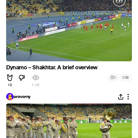
Dynamo – Shakhtar. A brief overview
#
1
38
10
1.1K
provorny