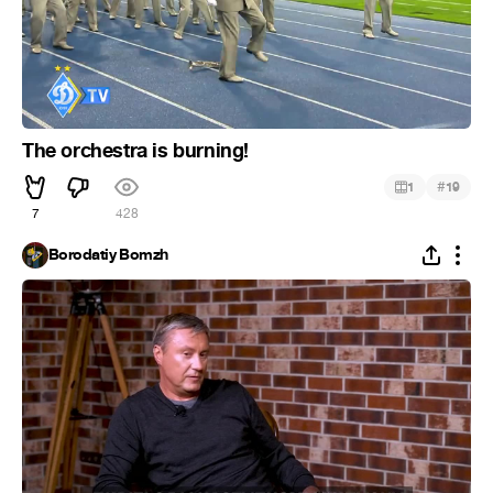
The orchestra is burning!
#
1
19
7
428
Borodatiy Bomzh