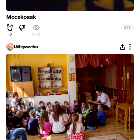
Mocskosak
#
17
12
2.7K
Utilitywarrior