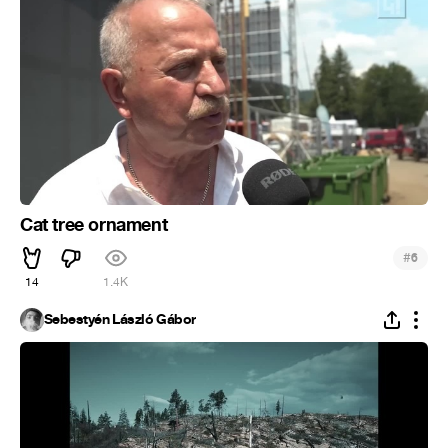
Cat tree ornament
#
6
14
1.4K
Sebestyén László Gábor