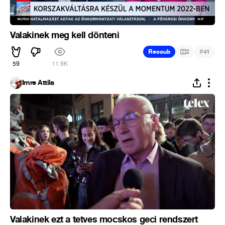
Valakinek meg kell dönteni
#
Recoub
2
41
59
11.9K
Imre Attila
Valakinek ezt a tetves mocskos geci rendszert