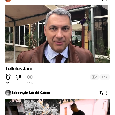
Töltelék Jani
#
2
14
91
7.1K
Sebestyén László Gábor