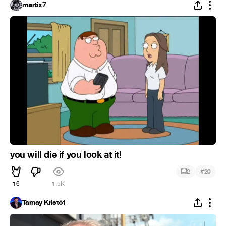
martix7
you will die if you look at it!
#
2
20
16
1.5K
Tarnay Kristóf