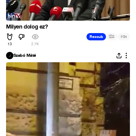
Milyen dolog ez?
#
Recoub
2
34
13
2.7K
Szabó Máté