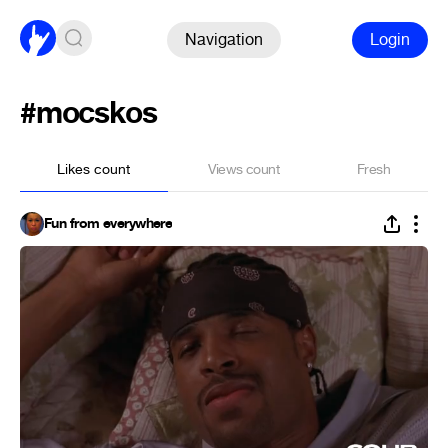
Navigation
Login
#mocskos
Likes count
Views count
Fresh
Fun from everywhere