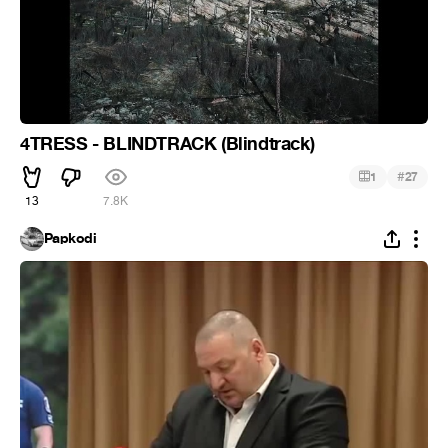
4TRESS - BLINDTRACK (Blindtrack)
#
1
27
13
7.8K
Papkodi