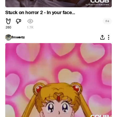
Stuck on horror 2 - In your face...
#
4
260
1.7K
fmwertz