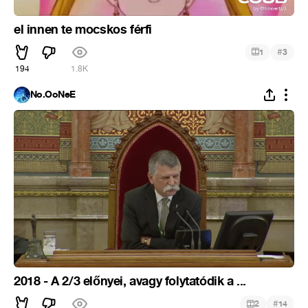
el innen te mocskos férfi
#
1
3
194
1.8K
No.OoNeE
2018 - A 2/3 előnyei, avagy folytatódik a ...
#
2
14