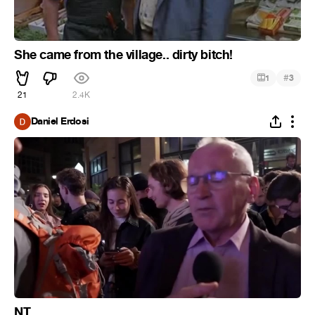
She came from the village.. dirty bitch!
#
1
3
21
2.4K
Daniel Erdosi
NT