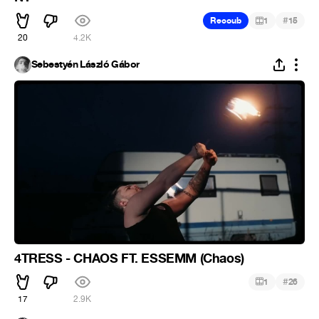
#
Recoub
1
15
20
4.2K
Sebestyén László Gábor
4TRESS - CHAOS FT. ESSEMM (Chaos)
#
1
26
17
2.9K