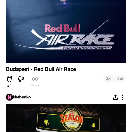
Budapest - Red Bull Air Race
#
1
18
42
29.7K
Netbunko