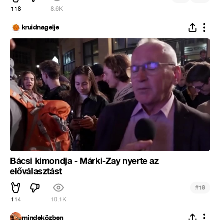
118
8.6K
kruidnagelje
Bácsi kimondja - Márki-Zay nyerte az
előválasztást
#
18
114
10.1K
mindeközben