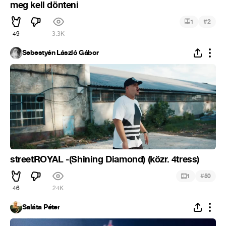
meg kell dönteni
#
1
2
49
3.3K
Sebestyén László Gábor
streetROYAL -(Shining Diamond) (közr. 4tress)
#
1
50
46
24K
Saláta Péter