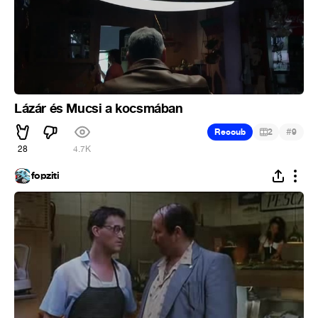
Lázár és Mucsi a kocsmában
#
Recoub
2
9
28
4.7K
fopziti