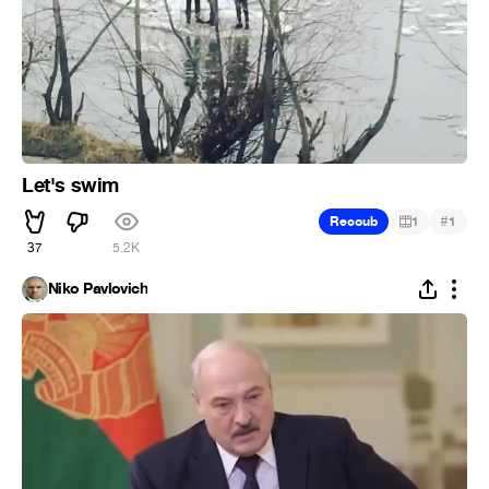
Let's swim
#
Recoub
1
1
37
5.2K
Niko Pavlovich