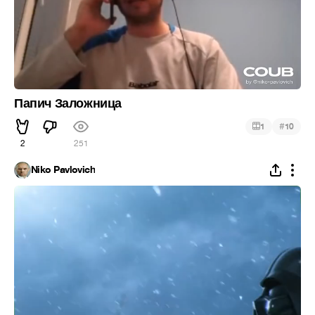
Папич Заложница
#
1
10
2
251
Niko Pavlovich