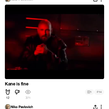
Kane is fine
#
1
14
12
371
Niko Pavlovich