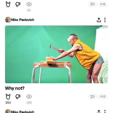
#
1
10
62
Niko Pavlovich
Why not?
#
1
12
204
389
Niko Pavlovich