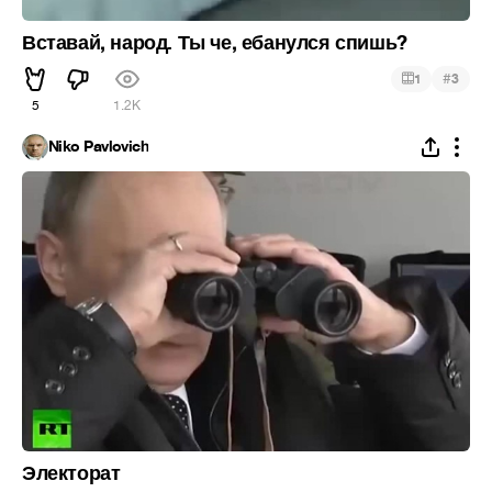
Вставай, народ. Ты че, ебанулся спишь?
#
1
3
5
1.2K
Niko Pavlovich
Электорат