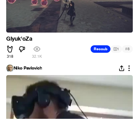
Glyuk'oZa
#
Recoub
1
8
318
32.1K
Niko Pavlovich