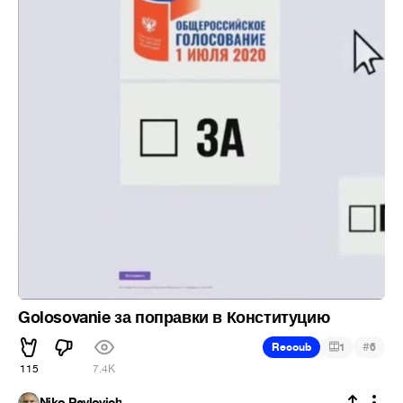
Golosovanie за поправки в Конституцию
#
Recoub
1
6
115
7.4K
Niko Pavlovich