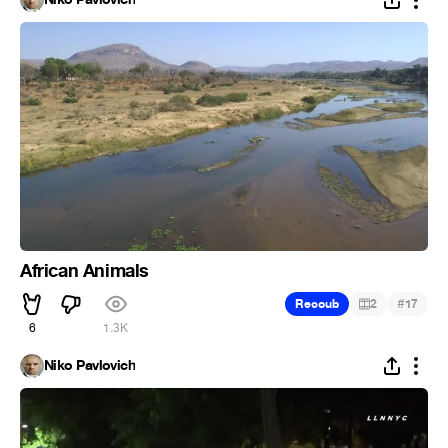
African Animals
#
Recoub
2
17
6
1.3K
Niko Pavlovich