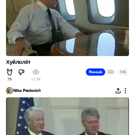
Хуйлолёт
#
Recoub
2
35
75
15.3K
Niko Pavlovich