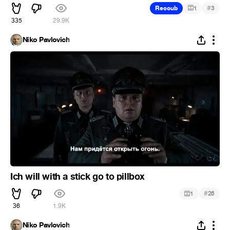
#
Recoub
1
3
335
29.9K
Niko Pavlovich
Ich will with a stick go to pillbox
#
1
26
36
1.9K
Niko Pavlovich