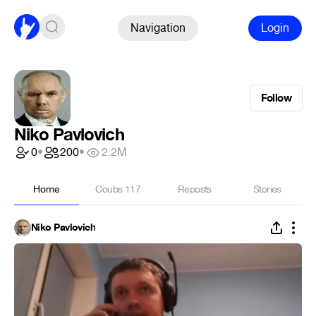
Navigation
Login
Follow
Niko Pavlovich
0
•
200
•
2.2M
Home
Coubs
117
Reposts
Stories
Niko Pavlovich