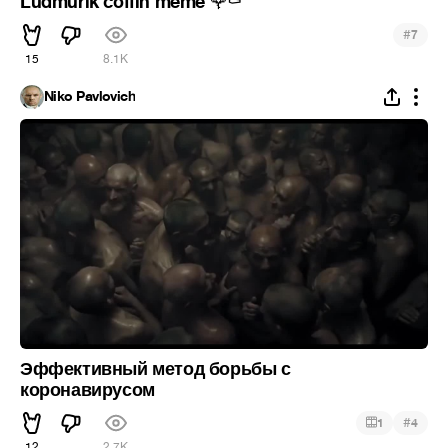
Ludmurik coffin meme
🌹
⚰
#
7
15
8.1K
Niko Pavlovich
Эффективный метод борьбы с
коронавирусом
#
1
4
12
2.7K