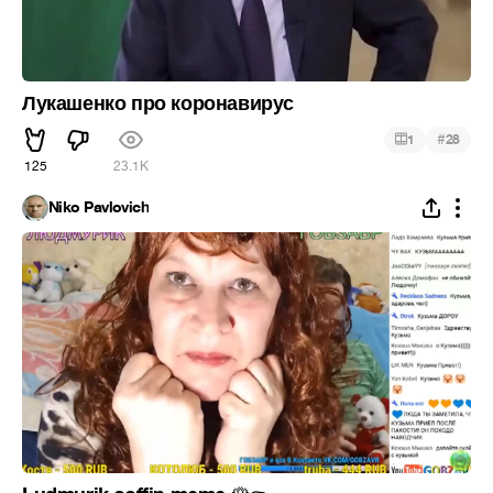
Лукашенко про коронавирус
#
1
28
125
23.1K
Niko Pavlovich