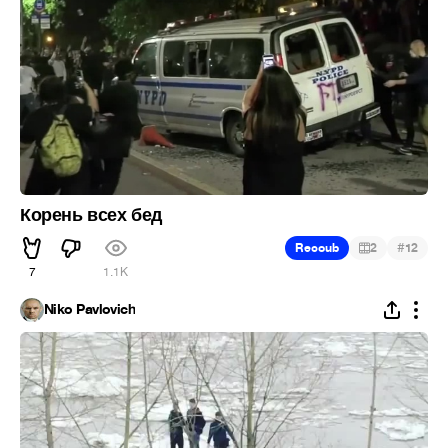
Корень всех бед
#
Recoub
2
12
7
1.1K
Niko Pavlovich