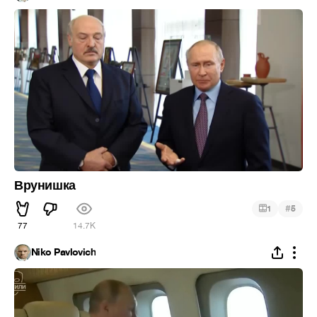
Врунишка
#
1
5
77
14.7K
Niko Pavlovich