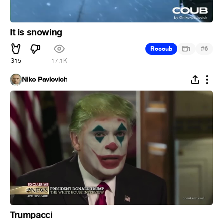
It is snowing
#
Recoub
1
6
315
17.1K
Niko Pavlovich
Trumpacci