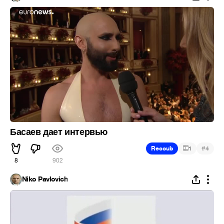
Басаев дает интервью
#
Recoub
1
4
8
902
Niko Pavlovich