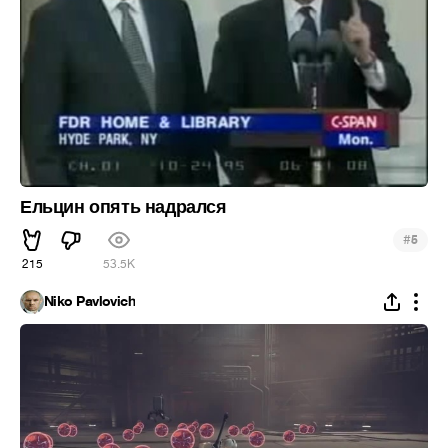
Ельцин опять надрался
#
5
215
53.5K
Niko Pavlovich