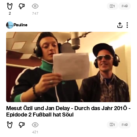
#
1
49
2
747
Pauline
Mesut Özil und Jan Delay - Durch das Jahr 201Ö -
Epidode 2 Fußball hat Söul
#
1
49
421