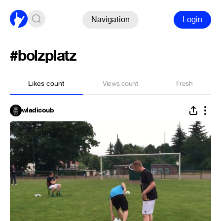
Navigation
Login
#bolzplatz
Likes count
Views count
Fresh
wladicoub