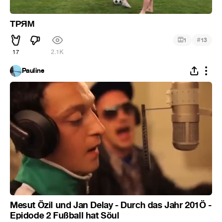
ТРЯМ
#
1
13
17
2.1K
Pauline
Mesut Özil und Jan Delay - Durch das Jahr 201Ö -
Epidode 2 Fußball hat Söul