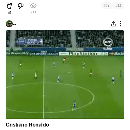
#
1
62
19
788
...
Cristiano Ronaldo