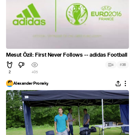
Mesut Özil: First Never Follows -- adidas Football
#
4
36
2
405
Alexander Pronsky