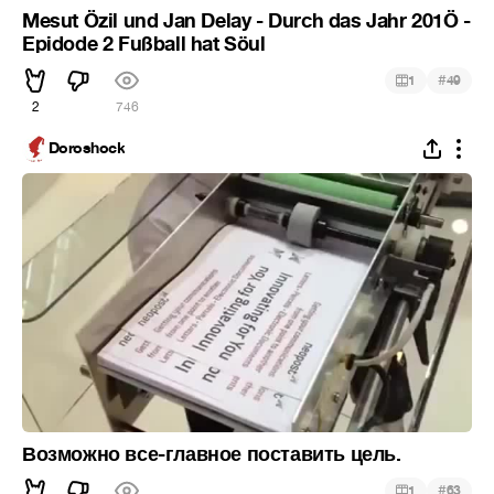
Mesut Özil und Jan Delay - Durch das Jahr 201Ö -
Epidode 2 Fußball hat Söul
#
1
49
2
746
Doroshock
Возможно все-главное поставить цель.
#
1
63