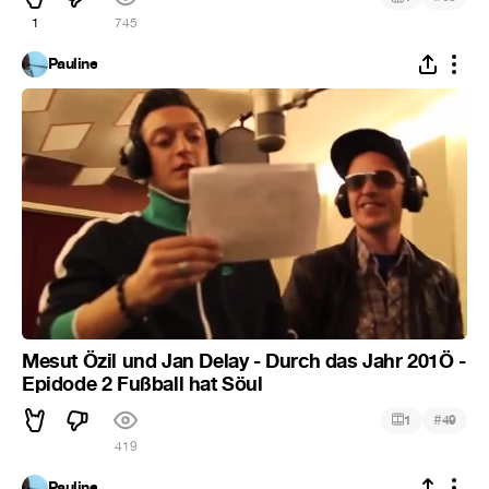
1
745
Pauline
Mesut Özil und Jan Delay - Durch das Jahr 201Ö -
Epidode 2 Fußball hat Söul
#
1
49
419
Pauline