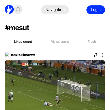
Navigation
Login
#mesut
Likes count
Views count
Fresh
temkaklimovets