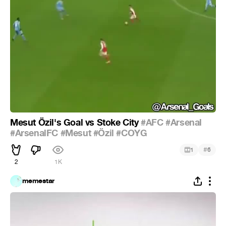
Mesut Özil's Goal vs Stoke City
#AFC
#Arsenal
#ArsenalFC
#Mesut
#Özil
#COYG
#
1
6
2
1K
memestar