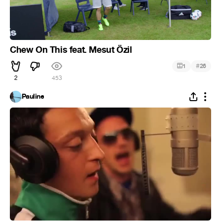
Chew On This feat. Mesut Özil
#
1
26
2
453
Pauline