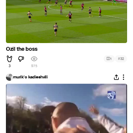
Ozil the boss
#
1
32
3
975
murik'o kadieshvili