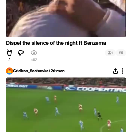
Dispel the silence of the night ft Benzema
#
1
9
2
482
Gridiron_Seahawks12thman