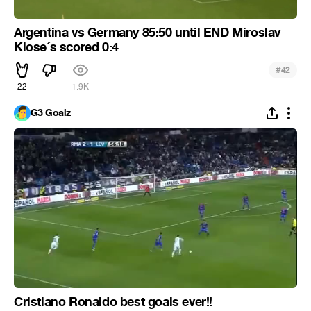
Argentina vs Germany 85:50 until END Miroslav
Klose´s scored 0:4
#
42
22
1.9K
G3 Goalz
Cristiano Ronaldo best goals ever!!