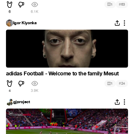
#
1
63
6
6.1K
Igor Kiyonka
adidas Football - Welcome to the family Mesut
#
1
24
4
3.9K
gjproject